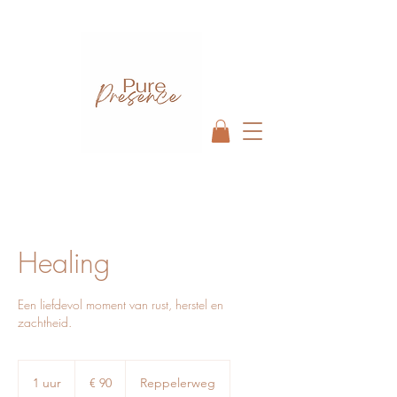
Healing
Een liefdevol moment van rust, herstel en
zachtheid.
90
euro
1 uur
1
€ 90
Reppelerweg