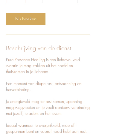
u
u
Nu boeken
Beschrijving van de dienst
Pure Presence Healing is een liefdevol veld
waarin je mag zakken uit het hoofd en
thuiskomen in je lichaam.
Een moment van diepe rust, ontspanning en
herverbinding.
Je energieveld mag tot rust komen, spanning
mag wegvloeien en je voelt opnieuw verbinding
met jezelf, je adem en het leven.
Ideaal wanneer je overprikkeld, moe of
gespannen bent en vooral nood hebt aan rust,