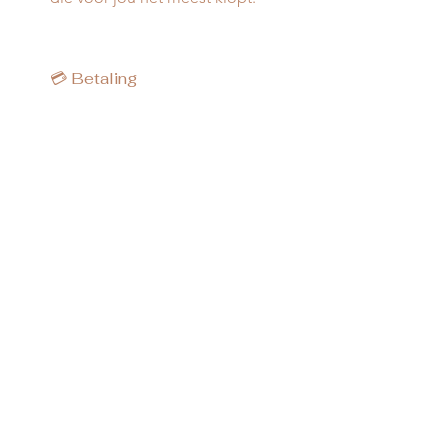
💳 Betaling
Via overschrijving (je ontvangt de
gegevens na je boeking)
Cash op de dag van de sessie
Payconiq is ook mogelijk
🧾 Factuur nodig?
Dat kan zeker.