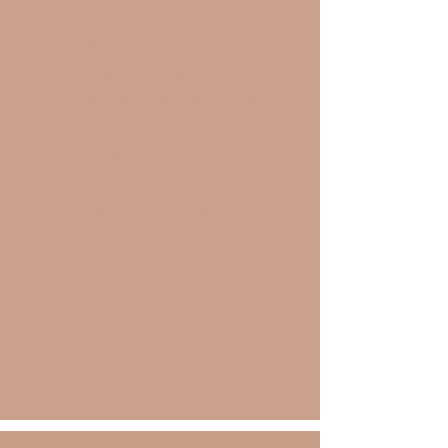
rituelen en verbinding.
Een sacred reis waarin je
mag zakken, helen,
herinneren en belichamen
wie jij werkelijk bent.
Vijf dagen die je systeem
herprogrammeren — van
overleven naar leven. Vanuit
jouw kern.
👉 Lees meer over deze
reis