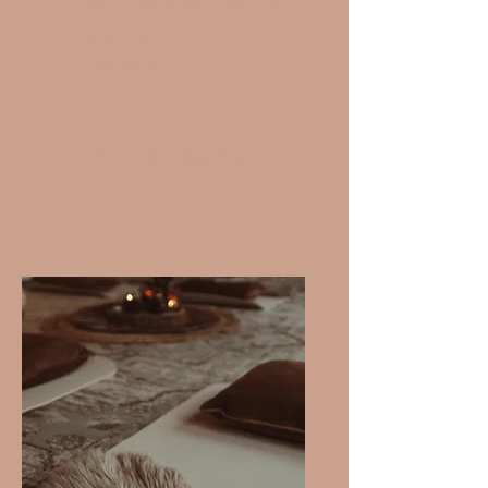
dat jij terugkeert naar jouw
essentie. In rust. In kracht. In
waarheid.
👉 Ontdek deze dag