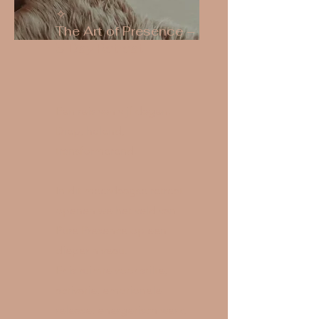
✧
The Art of Presence –
5 Day Retreat
Een reis van vijf dagen.
Diep, helend,
transformerend.
In dit meerdaagse retreat
openen we het veld van
Pure Presence op een
dieper niveau.
Er is ruimte voor stilte,
activatie, emotionele
release, energetisch werk,