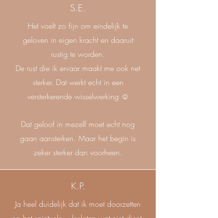
S.E.
Het voelt zo fijn om eindelijk te
geloven in eigen kracht en daaruit
rustig te worden.
De rust die ik ervaar maakt me ook net
sterker. Dat werkt echt in een
versterkerende wisselwerking ☺️
Dat geloof in mezelf moet echt nog
gaan aansterken. Maar het begin is
zeker sterker dan voorheen.
K.P.
Ja heel duidelijk dat ik moet doorzetten