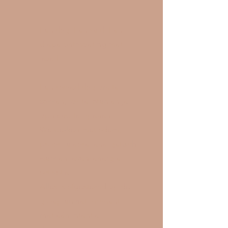
Eén dag. Eén veld. Eén
diepe ontmoeting met
jezelf.
Een sacred dag om te
zakken, los te laten en je
opnieuw te openen.
We werken met adem,
psoas-release, energetisch
werk en levensenergie-
activatie.
Alles is afgestemd op de
groep en het moment —
met één intentie: