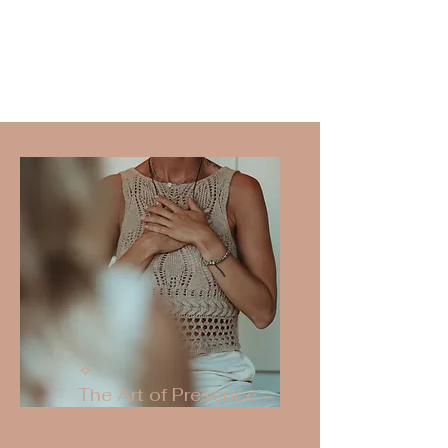
✧
The Art of Presence –
One Day Retreat