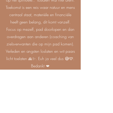
op het spirituele.. loslaten wat niet dient.
Toekomst is een reis waar natuur en mens
centraal staat, materiële en financiële
heeft geen belang, dit komt vanzelf.
Focus op mezelf, pad doorlopen en dan
overdragen aan anderen (coaching van
zielsverwanten die op mijn pad komen).
Verleden en angsten loslaten en wit paars
licht toelaten 🙏✨. Euh ja veel dus 😅🩷.
Bedankt 💋
L.M
Zohee naast de 'detox' gevoelens heel
goed! Er is zoveel gebeurd weer!
Vastzitten, operatietrauma, frustratie,