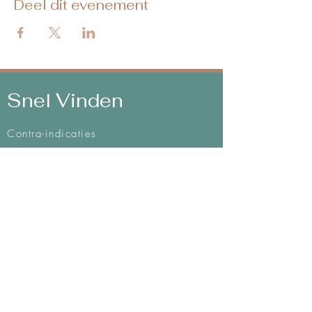
Deel dit evenement
Snel Vinden
Contra-indicaties
Algemene voorwaarden
Mijn methodes
Privacy & Disclaimer
Integriteitscode
Intake formulier