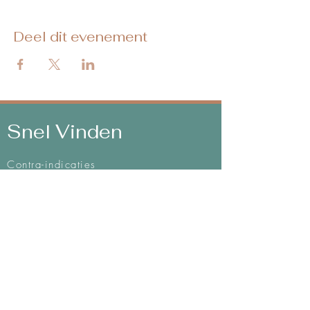
Deel dit evenement
Snel Vinden
Contra-indicaties
Algemene voorwaarden
Mijn methodes
Privacy & Disclaimer
Integriteitscode