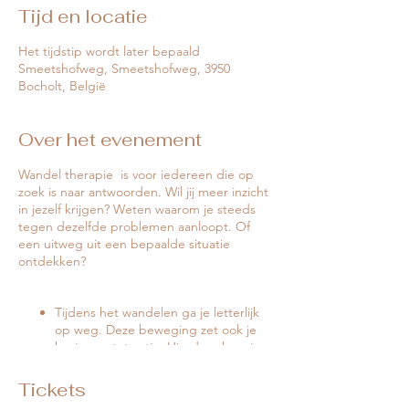
Tijd en locatie
Het tijdstip wordt later bepaald
Smeetshofweg, Smeetshofweg, 3950
Bocholt, België
Over het evenement
Wandel therapie is voor iedereen die op
zoek is naar antwoorden. Wil jij meer inzicht
in jezelf krijgen? Weten waarom je steeds
tegen dezelfde problemen aanloopt. Of
een uitweg uit een bepaalde situatie
ontdekken?
Tijdens het wandelen ga je letterlijk
op weg. Deze beweging zet ook je
brein aan tot actie. Hierdoor kom je
sneller tot frisse, nieuwe inzichten.
Het is eenvoudiger om je gevoelens
Tickets
te uiten in de natuur. Je hoeft geen