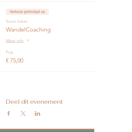
oogcontact met je coach te maken en
stiltes zijn heel natuurlijk.
Verkoop geëindigd op
Door meer te bewegen ga je beter
in je vel zitten
Soort ticket
In de buitenlucht kan je sommige
WandelCoaching
situaties beter loslaten. De
verandering van omgeving maakt het
Meer info
makkelijker om op een andere manier
naar je probleem te kijken.
Prijs
De natuur werkt ontspannend en
vermindert angstige of sombere
€ 75,00
gevoelens.
Waarom ik wandel therapie aanbied:
Na het lichaamswerk of ademwerk kan er
Deel dit evenement
van alles los komen. Misschien heb je enkele
dagen, weken later de behoefte om hier
over te praten. Maar heb je in je omgeving
niemand die je begrijpt. Samen kunnen we
je gedachten en gevoelens ordenen. Zodat