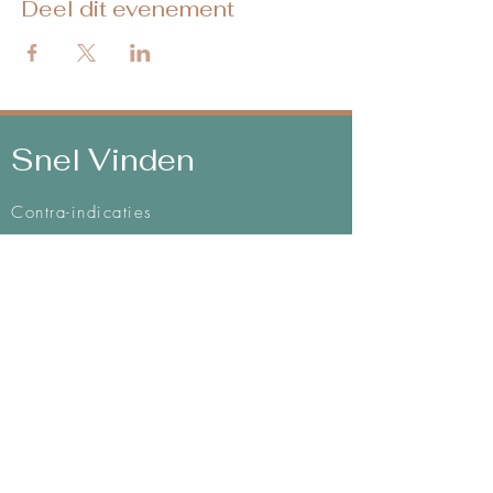
Deel dit evenement
Snel Vinden
Contra-indicaties
Algemene voorwaarden
Mijn methodes
Privacy & Disclaimer
Integriteitscode
Intake formulier